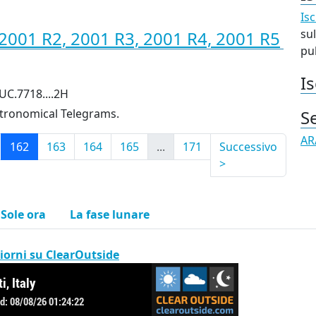
Isc
sul
2001 R2, 2001 R3, 2001 R4, 2001 R5
pub
Is
UC.7718....2H
stronomical Telegrams.
S
AR
162
163
164
165
...
171
Successivo
>
l Sole ora
La fase lunare
iorni su ClearOutside