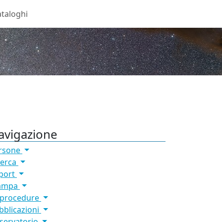
taloghi
avigazione
rsone
cerca
port
ampa
 procedure
bblicazioni
servatorio