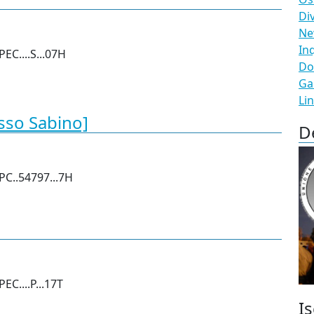
Di
N
In
EC....S...07H
Do
Ga
Li
sso Sabino]
D
PC..54797...7H
C....P...17T
Is