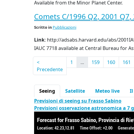
Available from the Minor Planet Center.
Comets C/1996 Q2, 2001 Q7, 
Scritto
in
Pubblicazioni
Link
: http://adsabs.harvard.edu/abs/2001IA
IAUC
7718 available at Central Bureau for A
<
1
...
159
160
161
Precedente
Seeing
Satellite
Meteo live
I
Previsioni di seeing su Frasso Sabino
Previsioni osservazione astronomica a 7 g