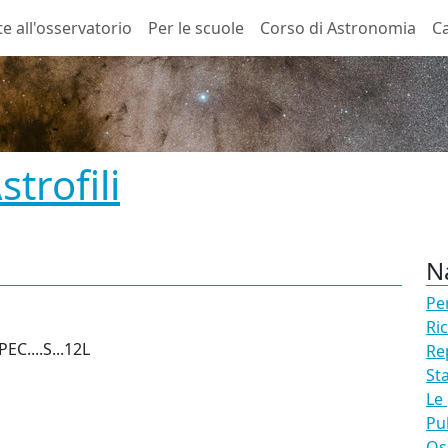
te all'osservatorio
Per le scuole
Corso di Astronomia
Ca
trofili
N
Pe
Ri
C....S...12L
Re
St
Le
Pu
Os