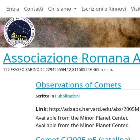
Entra
Contatti
Chi siamo
Iscrizioni e Rinnovi
Visi
Associazione Romana As
157 FRASSO SABINO 42,22945555N 12,81150555E 465m s.l.m.
Observations of Comets
Scritto
in
Pubblicazioni
Link
: http://adsabs.harvard.edu/abs/2005MPE
Available from the Minor Planet Center.
Available from the Minor Planet Center.
Comet C/2005 n5 (catalina)