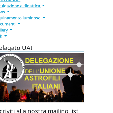
vulgazione e didattica
ews
quinamento luminoso
cumenti
llery
nk
elagato UAI
criviti alla nostra mailing list