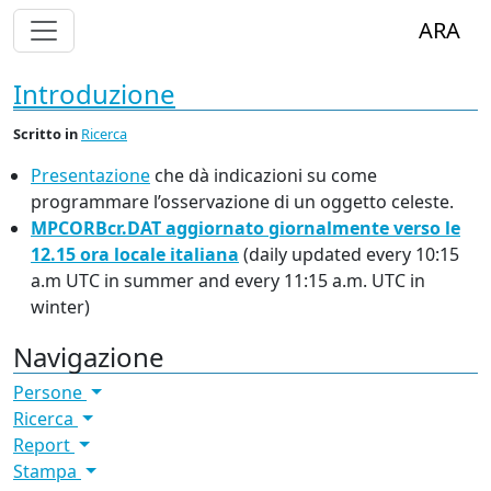
Alterna Visualizzazione Menù
ARA
Introduzione
Scritto
in
Ricerca
Presentazione
che dà indicazioni su come
programmare l’osservazione di un oggetto celeste.
MPCORBcr.
DAT
aggiornato giornalmente verso le
12.15 ora locale italiana
(daily updated every 10:15
a.m
UTC
in summer and every 11:15 a.m.
UTC
in
winter)
Navigazione
Persone
Ricerca
Report
Stampa