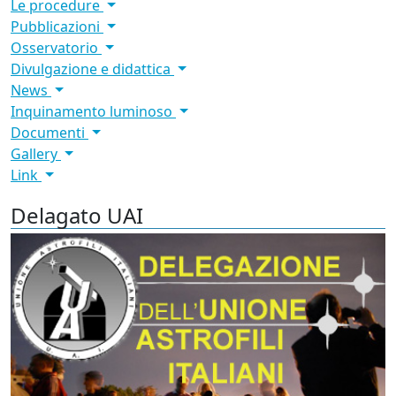
Le procedure
Pubblicazioni
Osservatorio
Divulgazione e didattica
News
Inquinamento luminoso
Documenti
Gallery
Link
Delagato UAI