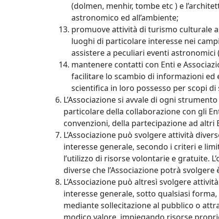
(dolmen, menhir, tombe etc ) e l’architett
astronomico ed all’ambiente;
promuove attività di turismo culturale 
luoghi di particolare interesse nei camp
assistere a peculiari eventi astronomici (e
mantenere contatti con Enti e Associazi
facilitare lo scambio di informazioni e
scientifica in loro possesso per scopi di
L’Associazione si avvale di ogni strumento 
particolare della collaborazione con gli Ent
convenzioni, della partecipazione ad altri 
L’Associazione può svolgere attività diverse
interesse generale, secondo i criteri e lim
l’utilizzo di risorse volontarie e gratuite. 
diverse che l’Associazione potrà svolgere è 
L’Associazione può altresì svolgere attività d
interesse generale, sotto qualsiasi forma,
mediante sollecitazione al pubblico o attra
modico valore, impiegando risorse proprie e