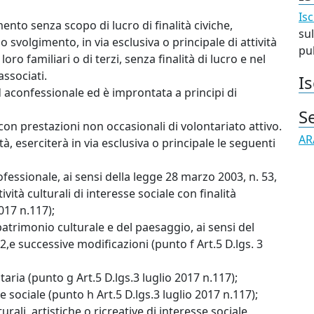
Isc
ento senza scopo di lucro di finalità civiche,
sul
lo svolgimento, in via esclusiva o principale di attività
pub
oro familiari o di terzi, senza finalità di lucro e nel
associati.
Is
d aconfessionale ed è improntata a principi di
S
con prestazioni non occasionali di volontariato attivo.
AR
à, eserciterà in via esclusiva o principale le seguenti
essionale, ai sensi della legge 28 marzo 2003, n. 53,
vità culturali di interesse sociale con finalità
017 n.117);
 patrimonio culturale e del paesaggio, ai sensi del
2,e successive modificazioni (punto f Art.5 D.lgs. 3
aria (punto g Art.5 D.lgs.3 luglio 2017 n.117);
se sociale (punto h Art.5 D.lgs.3 luglio 2017 n.117);
rali, artistiche o ricreative di interesse sociale,