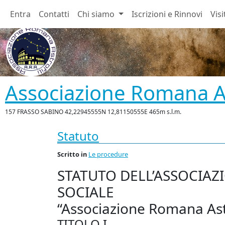
Entra
Contatti
Chi siamo
Iscrizioni e Rinnovi
Visi
Associazione Romana As
157 FRASSO SABINO 42,22945555N 12,81150555E 465m s.l.m.
Statuto
Scritto
in
Le procedure
STATUTO
DELL
’
ASSOCIAZ
SOCIALE
“Associazione Romana Ast
TITOLO
I