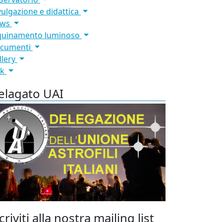
vulgazione e didattica
ews
quinamento luminoso
cumenti
llery
nk
elagato UAI
criviti alla nostra mailing list