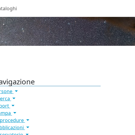
taloghi
avigazione
rsone
cerca
port
ampa
 procedure
bblicazioni
servatorio