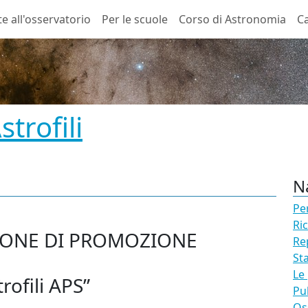
te all'osservatorio
Per le scuole
Corso di Astronomia
Ca
trofili
N
Pe
Ri
IONE
DI
PROMOZIONE
Re
St
Le
rofili
APS
”
Pu
Os