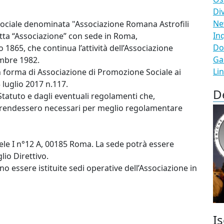
Di
N
 sociale denominata "Associazione Romana Astrofili
In
etta “Associazione” con sede in Roma,
Do
 1865, che continua l’attività dell’Associazione
Ga
embre 1982.
Li
in forma di Associazione di Promozione Sociale ai
3 luglio 2017 n.117.
D
Statuto e dagli eventuali regolamenti che,
i rendessero necessari per meglio regolamentare
ele I n°12 A, 00185 Roma. La sede potrà essere
lio Direttivo.
o essere istituite sedi operative dell’Associazione in
Is