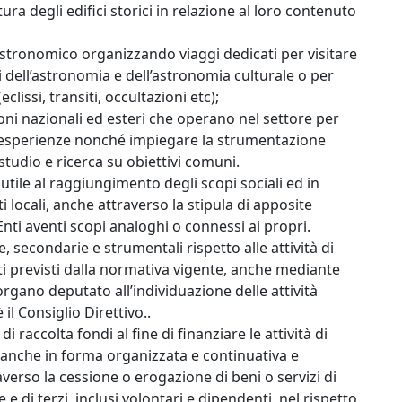
ura degli edifici storici in relazione al loro contenuto
astronomico organizzando viaggi dedicati per visitare
i dell’astronomia e dell’astronomia culturale o per
clissi, transiti, occultazioni etc);
oni nazionali ed esteri che operano nel settore per
d esperienze nonché impiegare la strumentazione
 studio e ricerca su obiettivi comuni.
utile al raggiungimento degli scopi sociali ed in
i locali, anche attraverso la stipula di apposite
Enti aventi scopi analoghi o connessi ai propri.
, secondarie e strumentali rispetto alle attività di
iti previsti dalla normativa vigente, anche mediante
L’organo deputato all’individuazione delle attività
il Consiglio Direttivo..
i raccolta fondi al fine di finanziare le attività di
 anche in forma organizzata e continuativa e
verso la cessione o erogazione di beni o servizi di
 di terzi, inclusi volontari e dipendenti, nel rispetto