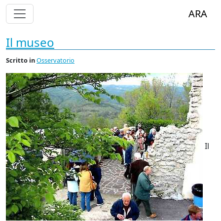
Alterna Visualizzazione Menù
ARA
Il museo
Scritto
in
Osservatorio
Il