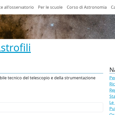
te all'osservatorio
Per le scuole
Corso di Astronomia
Ca
trofili
N
ile tecnico del telescopio e della strumentazione
Pe
Ri
Re
St
Le
Pu
Os