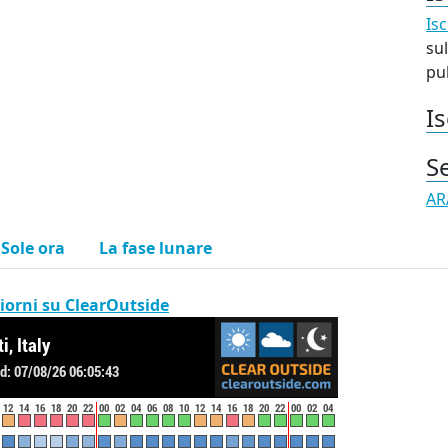
Isc
sul
pub
Is
S
AR
l Sole ora
La fase lunare
iorni su ClearOutside