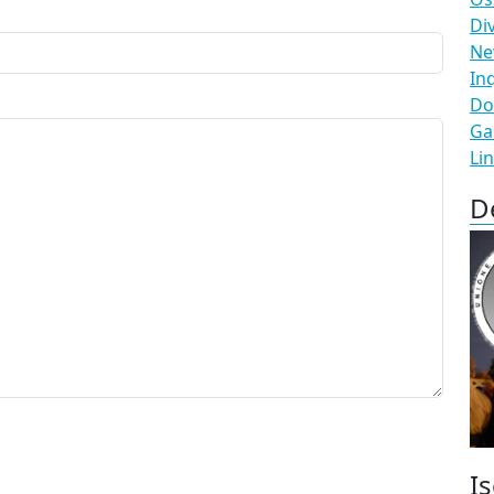
Di
N
In
Do
Ga
Li
D
Is