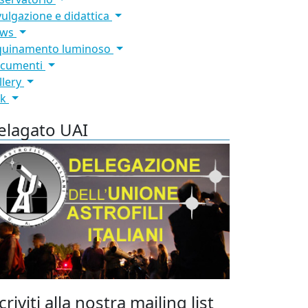
vulgazione e didattica
ews
quinamento luminoso
cumenti
llery
nk
elagato UAI
criviti alla nostra mailing list