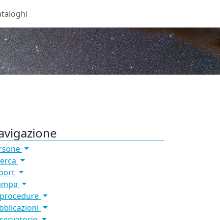
taloghi
avigazione
rsone
cerca
port
ampa
 procedure
bblicazioni
servatorio