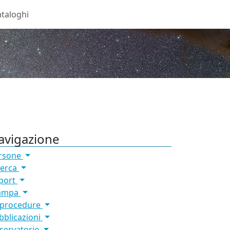
taloghi
avigazione
rsone
cerca
port
ampa
 procedure
bblicazioni
servatorio