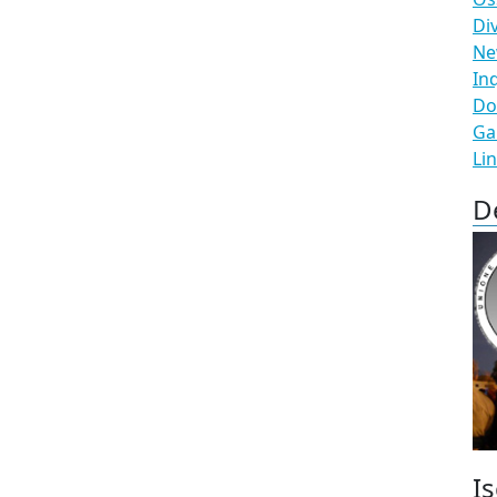
Di
N
In
Do
Ga
Li
D
Is