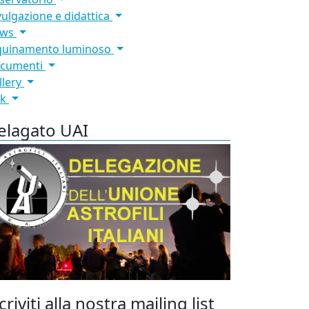
vulgazione e didattica
ews
quinamento luminoso
cumenti
llery
nk
elagato UAI
criviti alla nostra mailing list