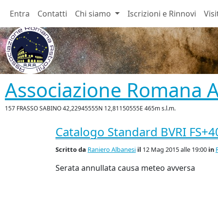
Entra
Contatti
Chi siamo
Iscrizioni e Rinnovi
Visi
Associazione Romana As
157 FRASSO SABINO 42,22945555N 12,81150555E 465m s.l.m.
Catalogo Standard BVRI FS+40
Scritto
da
Raniero Albanesi
il
12 Mag 2015 alle 19:00
in
Serata annullata causa meteo avversa