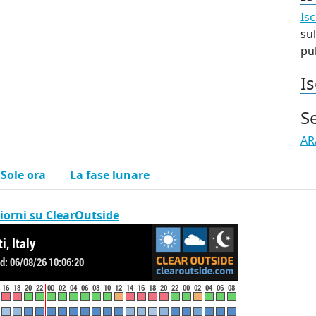
Isc
sul
pub
Is
S
AR
l Sole ora
La fase lunare
iorni su ClearOutside