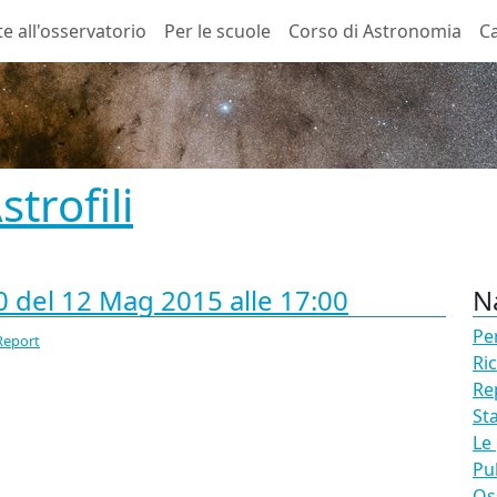
te all'osservatorio
Per le scuole
Corso di Astronomia
Ca
trofili
 del 12 Mag 2015 alle 17:00
N
Pe
Report
Ri
Re
St
Le
Pu
Os